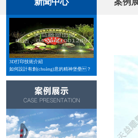
新聞中心
案例
3D打印技術介紹
如何設計有創(chuàng)意的精神堡壘？